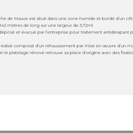
rche de Mauve est situé dans une zone humide et bordé d’un côté 
e 142 mètres de long sur une largeur de 3,72ml
éposé et évacué par l’entreprise pour traitement antidérapant p
st réalisé composé d’un réhaussement par mise en œuvre d’un ma
in le platelage rénové retrouve sa place d’origine avec des fixation