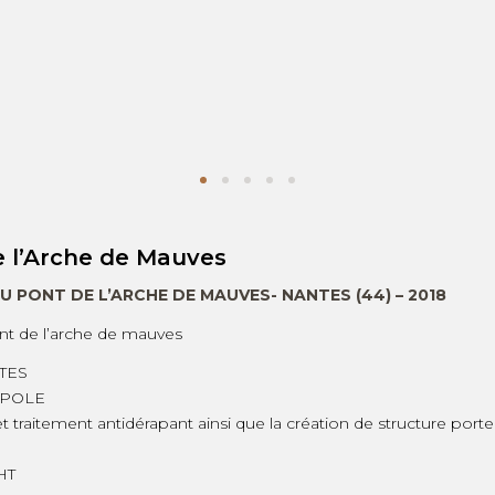
1
2
3
4
5
 l’Arche de Mauves
 PONT DE L’ARCHE DE MAUVES- NANTES (44) – 2018
nt de l’arche de mauves
NTES
OPOLE
t traitement antidérapant ainsi que la création de structure port
HT