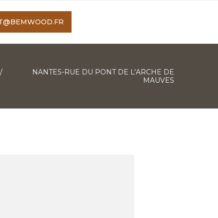
T@BEMWOOD.FR
/
NANTES-RUE DU PONT DE L’ARCHE DE
MAUVES