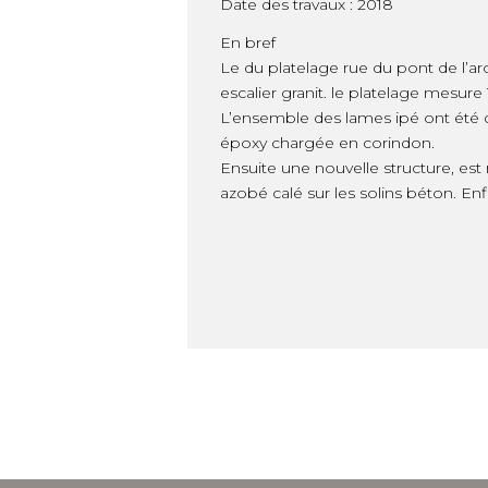
Date des travaux : 2018
En bref
Le du platelage rue du pont de l’a
escalier granit. le platelage mesur
L’ensemble des lames ipé ont été d
époxy chargée en corindon.
Ensuite une nouvelle structure, e
azobé calé sur les solins béton. Enf